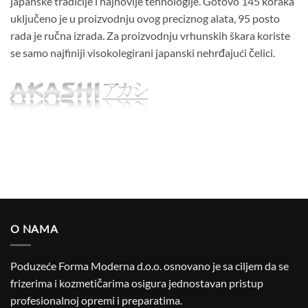
japanske tradicije i najnovije tehnologije. Gotovo 145 koraka
uključeno je u proizvodnju ovog preciznog alata, 95 posto
rada je ručna izrada. Za proizvodnju vrhunskih škara koriste
se samo najfiniji visokolegirani japanski nehrđajući čelici.
O NAMA
Poduzeće Forma Moderna d.o.o. osnovano je sa ciljem da se
frizerima i kozmetičarima osigura jednostavan pristup
profesionalnoj opremi i preparatima.