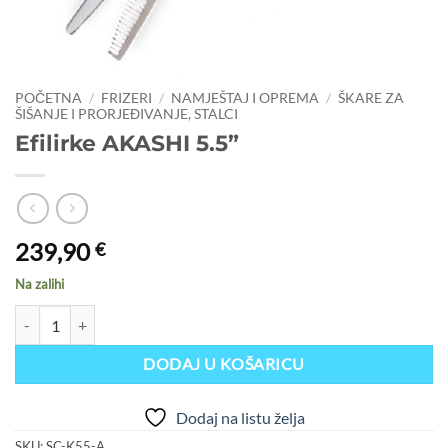
POČETNA
/
FRIZERI
/
NAMJEŠTAJ I OPREMA
/
ŠKARE ZA
ŠIŠANJE I PRORJEĐIVANJE, STALCI
Efilirke AKASHI 5.5”
239,90
€
Na zalihi
Efilirke AKASHI 5.5” količina
DODAJ U KOŠARICU
Dodaj na listu želja
SKU:
SC-K55-A