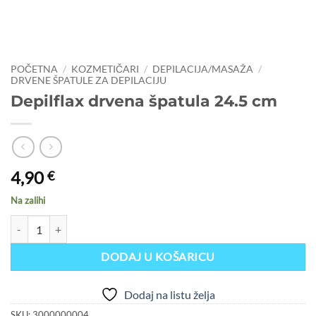
POČETNA
/
KOZMETIČARI
/
DEPILACIJA/MASAŽA
/
DRVENE ŠPATULE ZA DEPILACIJU
Depilflax drvena špatula 24.5 cm
4,90
€
Na zalihi
Depilflax drvena špatula 24.5 cm količina
DODAJ U KOŠARICU
Dodaj na listu želja
SKU:
3000000004