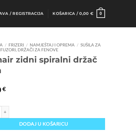
0
AVA / REGISTRACIJA
KOŠARICA /
0,00
€
A
/
FRIZERI
/
NAMJEŠTAJ I OPREMA
/
SUŠILA ZA
IFUZORI, DRŽAČI ZA FENOVE
ir zidni spiralni držač
a
0
€
dni spiralni držač fena količina
DODAJ U KOŠARICU