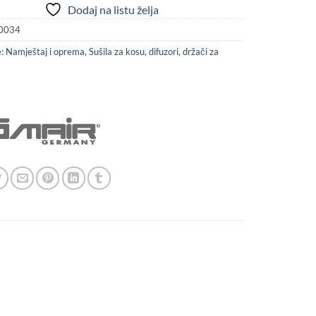
Dodaj na listu želja
0034
e:
Namještaj i oprema
,
Sušila za kosu, difuzori, držači za