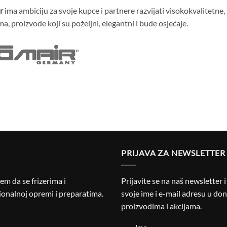
r
ima ambiciju za svoje kupce i partnere razvijati visokokvalitetn
ma, proizvode koji su poželjni, elegantni i bude osjećaje.
PRIJAVA ZA NEWSLETTER
m da se frizerima i
Prijavite se na naš newsletter 
onalnoj opremi i preparatima.
svoje ime i e-mail adresu u donj
proizvodima i akcijama.