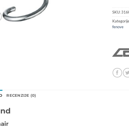
SKU:
316
Kategorij
fenove
D
RECENZIJE (0)
and
air