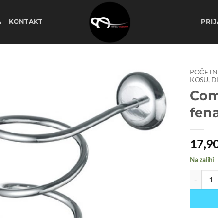
A
KONTAKT
PRIJ
POČETN
KOSU, D
Coma
Dodaj
na
fen
listu
želja
17,9
Na zalihi
Comair zi