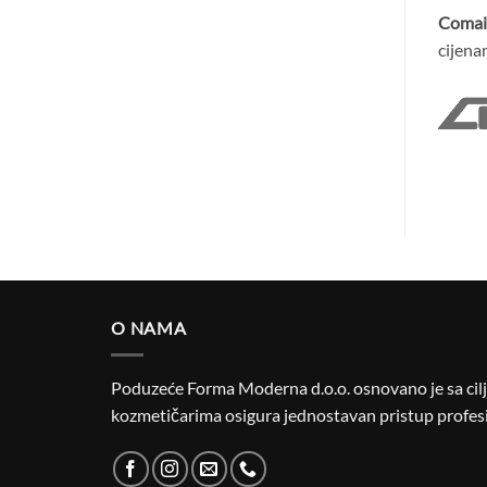
Comai
cijena
O NAMA
Poduzeće Forma Moderna d.o.o. osnovano je sa cilje
kozmetičarima osigura jednostavan pristup profesi