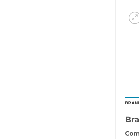
BRAN
Br
Com