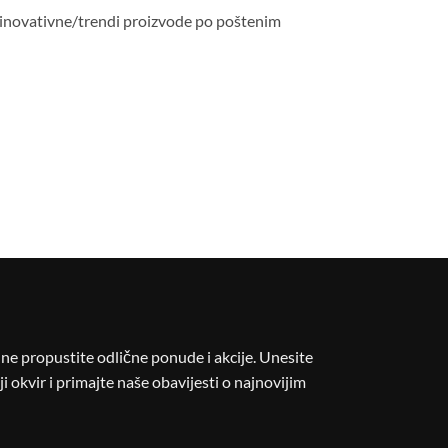
e, inovativne/trendi proizvode po poštenim
i ne propustite odlične ponude i akcije. Unesite
i okvir i primajte naše obavijesti o najnovijim