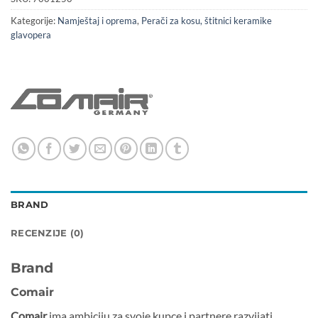
Kategorije:
Namještaj i oprema
,
Perači za kosu, štitnici keramike
glavopera
BRAND
RECENZIJE (0)
Brand
Comair
Comair
ima ambiciju za svoje kupce i partnere razvijati