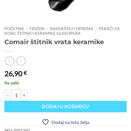
POČETNA
/
FRIZERI
/
NAMJEŠTAJ I OPREMA
/
PERAČI ZA
KOSU, ŠTITNICI KERAMIKE GLAVOPERA
Comair štitnik vrata keramike
26,90
€
Na zalihi
Comair štitnik vrata keramike količina
DODAJ U KOŠARICU
Dodaj na listu želja
SKU:
7001250