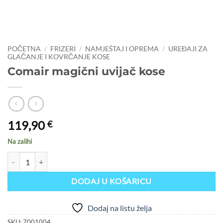
POČETNA
/
FRIZERI
/
NAMJEŠTAJ I OPREMA
/
UREĐAJI ZA
GLAČANJE I KOVRČANJE KOSE
Comair magični uvijač kose
119,90
€
Na zalihi
Comair magični uvijač kose količina
DODAJ U KOŠARICU
Dodaj na listu želja
SKU:
7001004