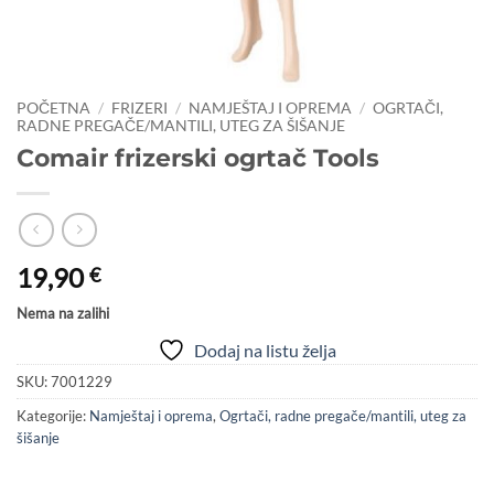
POČETNA
/
FRIZERI
/
NAMJEŠTAJ I OPREMA
/
OGRTAČI,
RADNE PREGAČE/MANTILI, UTEG ZA ŠIŠANJE
Comair frizerski ogrtač Tools
19,90
€
Nema na zalihi
Dodaj na listu želja
SKU:
7001229
Kategorije:
Namještaj i oprema
,
Ogrtači, radne pregače/mantili, uteg za
šišanje