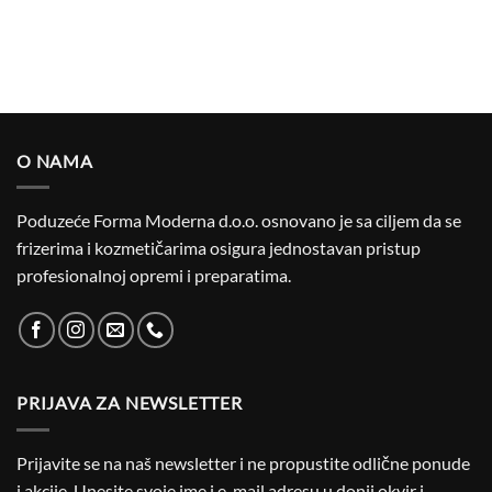
O NAMA
Poduzeće Forma Moderna d.o.o. osnovano je sa ciljem da se
frizerima i kozmetičarima osigura jednostavan pristup
profesionalnoj opremi i preparatima.
PRIJAVA ZA NEWSLETTER
Prijavite se na naš newsletter i ne propustite odlične ponude
i akcije. Unesite svoje ime i e-mail adresu u donji okvir i