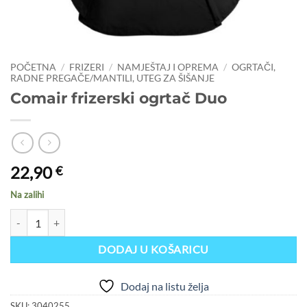
POČETNA
/
FRIZERI
/
NAMJEŠTAJ I OPREMA
/
OGRTAČI,
RADNE PREGAČE/MANTILI, UTEG ZA ŠIŠANJE
Comair frizerski ogrtač Duo
22,90
€
Na zalihi
Comair frizerski ogrtač Duo količina
DODAJ U KOŠARICU
Dodaj na listu želja
SKU:
3040255