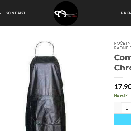
A
KONTAKT
PRIJ
POČETN
RADNE P
Com
Dodaj
na
Chr
listu
želja
17,9
Na zalihi
Comair fr