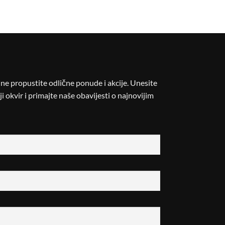
i ne propustite odlične ponude i akcije. Unesite
i okvir i primajte naše obavijesti o najnovijim