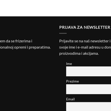
PRIJAVA ZA NEWSLETTER
m da se frizerima i
Prijavite se na naš newsletter 
onalnoj opremi i preparatima.
svoje ime i e-mail adresu u donj
proizvodima i akcijama.
Ime
Prezime
Email