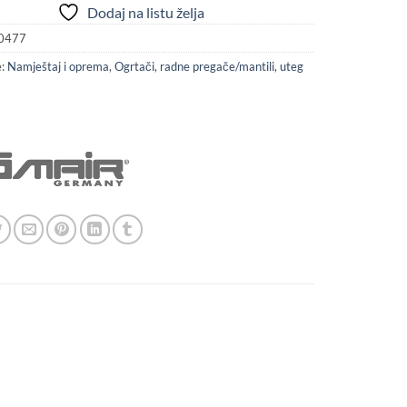
Dodaj na listu želja
0477
e:
Namještaj i oprema
,
Ogrtači, radne pregače/mantili, uteg