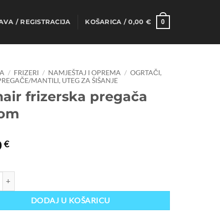
0
AVA / REGISTRACIJA
KOŠARICA /
0,00
€
A
/
FRIZERI
/
NAMJEŠTAJ I OPREMA
/
OGRTAČI,
REGAČE/MANTILI, UTEG ZA ŠIŠANJE
air frizerska pregača
om
0
€
izerska pregača Chrom količina
DODAJ U KOŠARICU