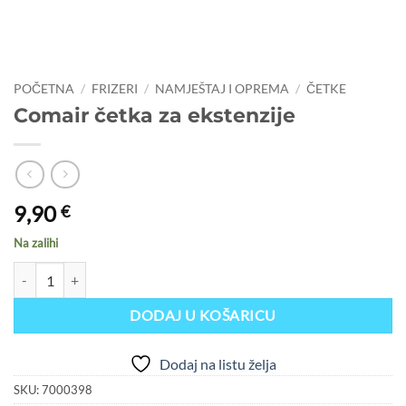
POČETNA
/
FRIZERI
/
NAMJEŠTAJ I OPREMA
/
ČETKE
Comair četka za ekstenzije
9,90
€
Na zalihi
Comair četka za ekstenzije količina
DODAJ U KOŠARICU
Dodaj na listu želja
SKU:
7000398