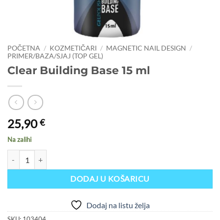
POČETNA
/
KOZMETIČARI
/
MAGNETIC NAIL DESIGN
/
PRIMER/BAZA/SJAJ (TOP GEL)
Clear Building Base 15 ml
25,90
€
Na zalihi
Clear Building Base 15 ml količina
DODAJ U KOŠARICU
Dodaj na listu želja
SKU:
103404