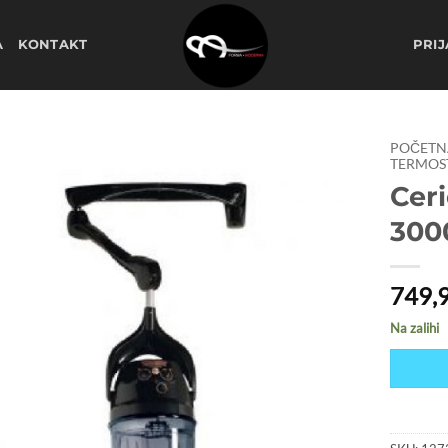
A
KONTAKT
PRIJ
POČETN
TERMOST
Cer
Dodaj
na
300
listu
želja
749,
Na zalihi