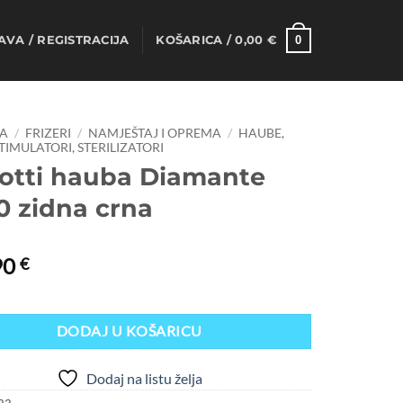
0
AVA / REGISTRACIJA
KOŠARICA /
0,00
€
A
/
FRIZERI
/
NAMJEŠTAJ I OPREMA
/
HAUBE,
IMULATORI, STERILIZATORI
iotti hauba Diamante
0 zidna crna
90
€
DODAJ U KOŠARICU
Dodaj na listu želja