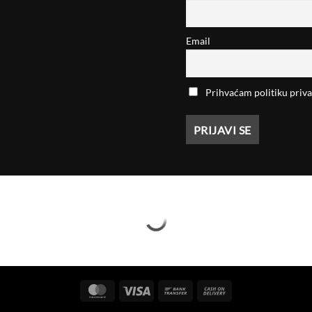
Email
Prihvaćam politiku priva
MasterCard
Visa
Bank
Cash
Transfer
On