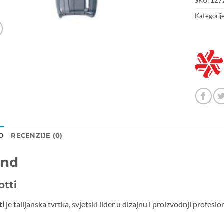
SKU:
127
Kategorij
D
RECENZIJE (0)
and
otti
ti
je talijanska tvrtka, svjetski lider u dizajnu i proizvodnji profesi