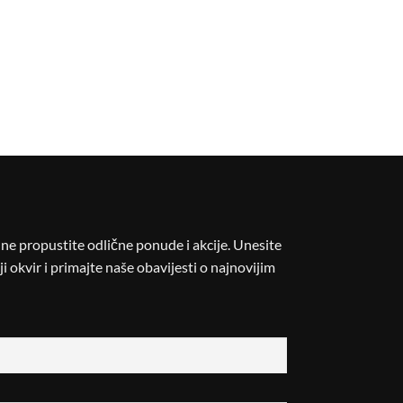
i ne propustite odlične ponude i akcije. Unesite
i okvir i primajte naše obavijesti o najnovijim