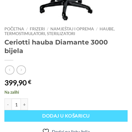
POČETNA
/
FRIZERI
/
NAMJEŠTAJ I OPREMA
/
HAUBE,
TERMOSTIMULATORI, STERILIZATORI
Ceriotti hauba Diamante 3000
bijela
399,90
€
Na zalihi
Ceriotti hauba Diamante 3000 bijela količina
DODAJ U KOŠARICU
Dodaj na listu želja