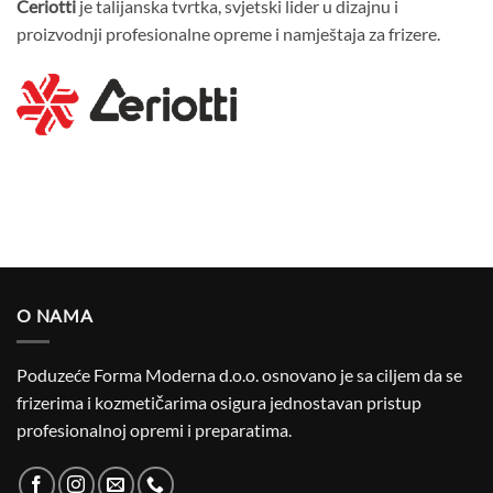
Ceriotti
je talijanska tvrtka, svjetski lider u dizajnu i
proizvodnji profesionalne opreme i namještaja za frizere.
O NAMA
Poduzeće Forma Moderna d.o.o. osnovano je sa ciljem da se
frizerima i kozmetičarima osigura jednostavan pristup
profesionalnoj opremi i preparatima.