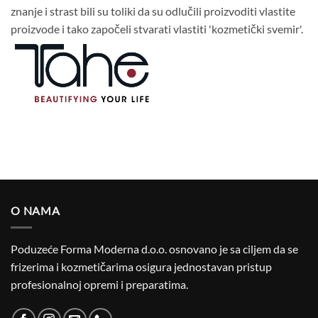
znanje i strast bili su toliki da su odlučili proizvoditi vlastite
proizvode i tako započeli stvarati vlastiti 'kozmetički svemir'.
O NAMA
Poduzeće Forma Moderna d.o.o. osnovano je sa ciljem da se
frizerima i kozmetičarima osigura jednostavan pristup
profesionalnoj opremi i preparatima.